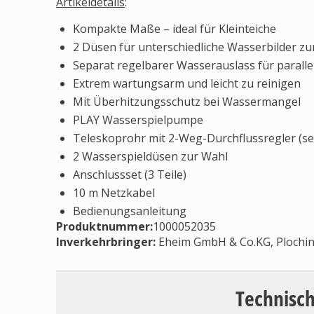
Artikeldetails
:
Kompakte Maße – ideal für Kleinteiche
2 Düsen für unterschied­liche Wasserbilder z
Separat regelbarer Wasser­auslass für parall
Extrem wartungsarm und leicht zu reinigen
Mit Überhitzungsschutz bei Wassermangel
PLAY Wasserspielpumpe
Teleskoprohr mit 2-Weg-Durchflussregler (se
2 Wasserspieldüsen zur Wahl
Anschlussset (3 Teile)
10 m Netzkabel
Bedienungsanleitung
Produktnummer:
1000052035
Inverkehrbringer
:
Eheim GmbH & Co.KG, Ploching
Technisch