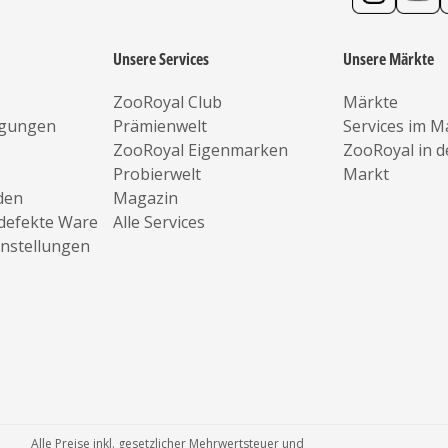
Unsere Services
Unsere Märkte
ZooRoyal Club
Märkte
ngungen
Prämienwelt
Services im M
ZooRoyal Eigenmarken
ZooRoyal in 
Probierwelt
Markt
den
Magazin
defekte Ware
Alle Services
instellungen
Alle Preise inkl. gesetzlicher Mehrwertsteuer und