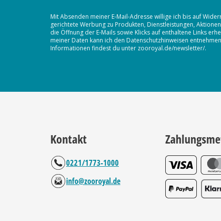
Mit Absenden meiner E-Mail-Adresse willige ich bis auf Wider
gerichtete Werbung zu Produkten, Dienstleistungen, Aktion
die Öffnung der E-Mails sowie Klicks auf enthaltene Links 
meiner Daten kann ich den Datenschutzhinweisen entnehmen. D
Informationen findest du unter zooroyal.de/newsletter/.
Kontakt
Zahlungsme
0221/1773-1000
info@zooroyal.de