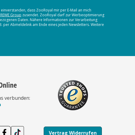
t einverstanden, dass ZooRoyal mir per E-Mail an mich
 REWE Group
zusendet. ZooRoyal darf zur Werbeoptimierung
nbezogenen Daten. Nähere Informationen zur Verarbeitung
.B. per Abmeldelink am Ende eines jeden Newsletters. Weitere
Online
ns verbunden:
n
Vertrag Widerrufen