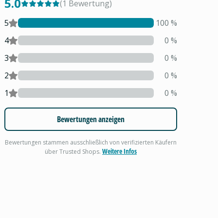
5.0
(
1
Bewertung
)
5
100
%
4
0
%
3
0
%
2
0
%
1
0
%
Bewertungen anzeigen
Bewertungen stammen ausschließlich von verifizierten Käufern
Weitere Infos
über Trusted Shops.