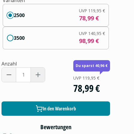
Varianten
UVP
119,95 €
2500
78,99 €
UVP
140,95 €
3500
98,99 €
Anzahl
Du sparst 40,96 €
UVP
119,95 €
78,99 €
In den Warenkorb
Bewertungen