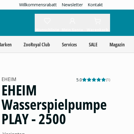
Willkommensrabatt
Newsletter
Kontakt
Wunschliste
Mein Konto
Warenkorb
Marken
ZooRoyal Club
Services
SALE
Magazin
EHEIM
5.0
(
1
)
EHEIM
Wasserspielpumpe
PLAY - 2500