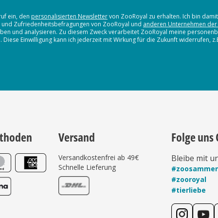
ruf ein, den
personalisierten Newsletter
von ZooRoyal zu erhalten. Ich bin dami
en und Zufriedenheitsbefragungen von ZooRoyal und
anderen Unternehmen der
erheben und analysieren. Zu diesem Zweck verarbeitet ZooRoyal meine persone
iese Einwilligung kann ich jederzeit mit Wirkung für die Zukunft widerrufen, z
thoden
Versand
Folge uns 
Versandkostenfrei ab 49€
Bleibe mit u
Schnelle Lieferung
#zoosamme
#zooroyal
#tierliebe