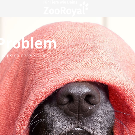
 Problem
 wir sind bereits dran.