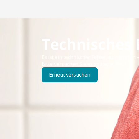
Technisches
Es ist ein technischer Fehler aufgetreten –
Bitte versuchen Sie es später erneut.
Erneut versuchen