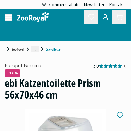
Willkommensrabatt
Newsletter
Kontakt
...
ZooRoyal
Ecktoilette
Europet Bernina
5.0
(
1
)
- 14 %
ebi Katzentoilette Prism
56x70x46 cm