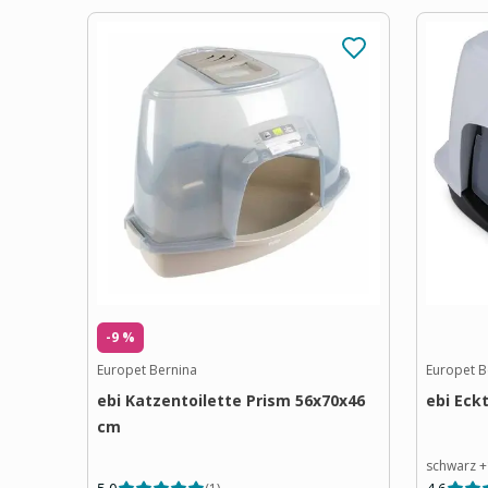
-9 %
Europet Bernina
Europet B
ebi Katzentoilette Prism 56x70x46
ebi Eck
cm
schwarz
+