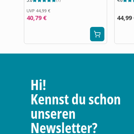
5.0
4.6
(
1
)
UVP
44,99 €
40,79 €
44,99
Hi!
Kennst du schon
unseren
Newsletter?