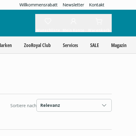
Willkommensrabatt
Newsletter
Kontakt
Wunschliste
Mein Konto
Warenkorb
Marken
ZooRoyal Club
Services
SALE
Magazin
Relevanz
Sortiere nach