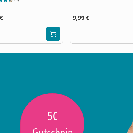
(
40
)
 €
9,99 €
5€
Gutschein