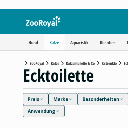
Hund
Katze
Aquaristik
Kleintier
ZooRoyal
Katze
Katzentoilette & Co
Katzenklo
Ec
Ecktoilette
Preis
Marke
Besonderheiten
Anwendung