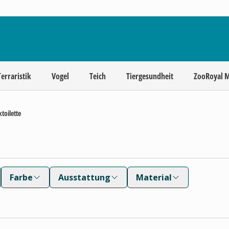
Terraristik
Vogel
Teich
Tiergesundheit
ZooRoyal 
ktoilette
Farbe
Ausstattung
Material