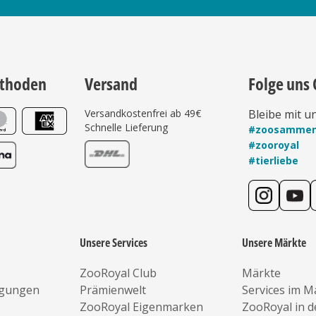
thoden
Versand
Folge uns 
Versandkostenfrei ab 49€
Bleibe mit u
Schnelle Lieferung
#zoosamme
#zooroyal
#tierliebe
Unsere Services
Unsere Märkte
ZooRoyal Club
Märkte
ngungen
Prämienwelt
Services im M
ZooRoyal Eigenmarken
ZooRoyal in 