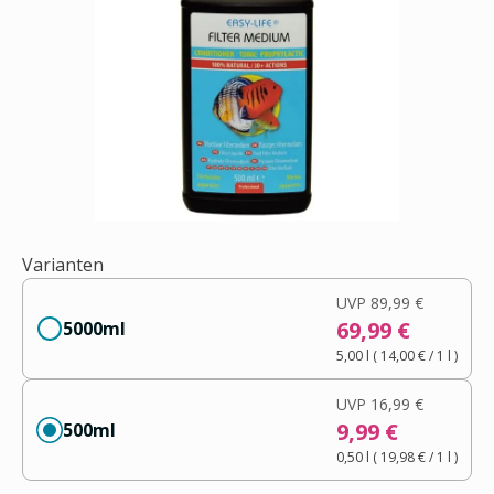
Varianten
UVP
89,99 €
69,99 €
5000ml
5,00 l
(
14,00 €
/ 1
l
)
UVP
16,99 €
9,99 €
500ml
0,50 l
(
19,98 €
/ 1
l
)