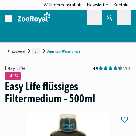
Willkommensrabatt
Newsletter
Kontakt
...
ZooRoyal
Aquarium Wasserpflege
Easy Life
4.9
(
203
)
- 41 %
Easy Life flüssiges
Filtermedium - 500ml