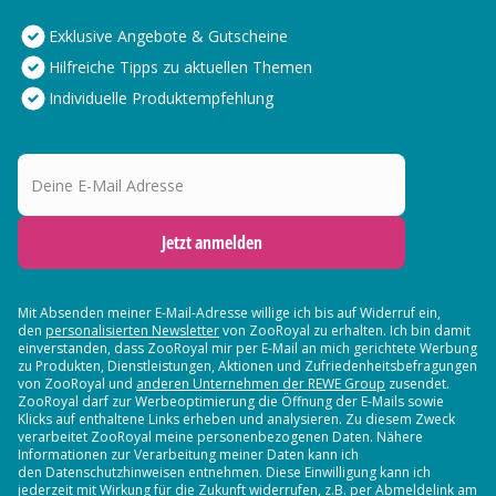
Exklusive Angebote & Gutscheine
Hilfreiche Tipps zu aktuellen Themen
Individuelle Produktempfehlung
Deine E-Mail Adresse
Jetzt anmelden
Mit Absenden meiner E-Mail-Adresse willige ich bis auf Widerruf ein,
den
personalisierten Newsletter
von ZooRoyal zu erhalten. Ich bin damit
einverstanden, dass ZooRoyal mir per E-Mail an mich gerichtete Werbung
zu Produkten, Dienstleistungen, Aktionen und Zufriedenheitsbefragungen
von ZooRoyal und
anderen Unternehmen der REWE Group
zusendet.
ZooRoyal darf zur Werbeoptimierung die Öffnung der E-Mails sowie
Klicks auf enthaltene Links erheben und analysieren. Zu diesem Zweck
verarbeitet ZooRoyal meine personenbezogenen Daten. Nähere
Informationen zur Verarbeitung meiner Daten kann ich
den Datenschutzhinweisen entnehmen. Diese Einwilligung kann ich
jederzeit mit Wirkung für die Zukunft widerrufen, z.B. per Abmeldelink am