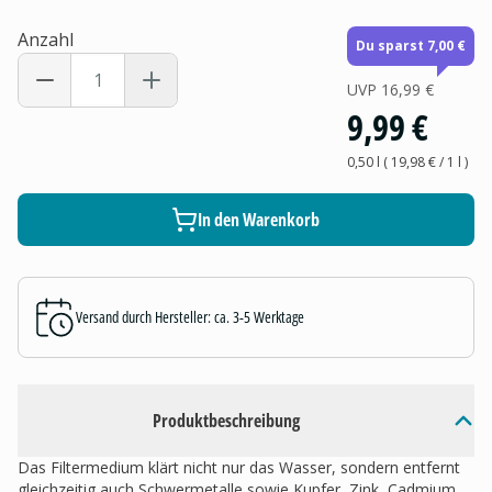
Anzahl
Du sparst 7,00 €
UVP
16,99 €
9,99 €
0,50 l
(
19,98 €
/ 1
l
)
In den Warenkorb
Versand durch Hersteller: ca. 3-5 Werktage
Produktbeschreibung
Das Filtermedium klärt nicht nur das Wasser, sondern entfernt
gleichzeitig auch Schwermetalle sowie Kupfer, Zink, Cadmium,