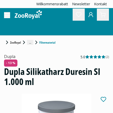
Willkommensrabatt
Newsletter
Kontakt
...
ZooRoyal
Filtermaterial
Dupla
5.0
(
2
)
- 13 %
Dupla Silikatharz Duresin SI
1.000 ml