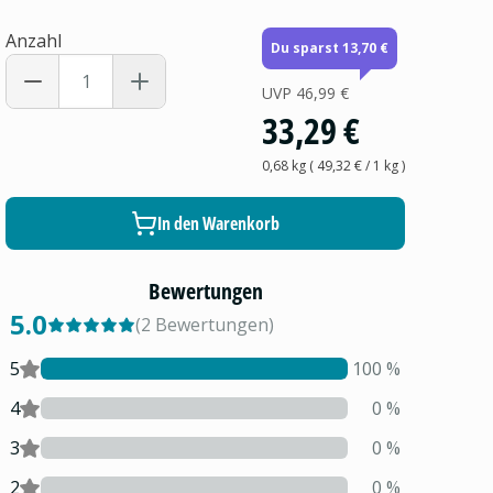
Anzahl
Du sparst 13,70 €
UVP
46,99 €
33,29 €
0,68 kg
(
49,32 €
/ 1
kg
)
In den Warenkorb
Bewertungen
5.0
(
2
Bewertungen
)
5
100
%
4
0
%
3
0
%
2
0
%