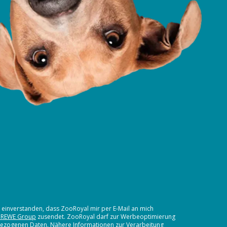
t einverstanden, dass ZooRoyal mir per E-Mail an mich
 REWE Group
zusendet. ZooRoyal darf zur Werbeoptimierung
nbezogenen Daten. Nähere Informationen zur Verarbeitung