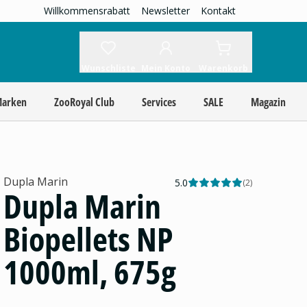
Willkommensrabatt
Newsletter
Kontakt
Wunschliste
Mein Konto
Warenkorb
Marken
ZooRoyal Club
Services
SALE
Magazin
Dupla Marin
5.0
(
2
)
Dupla Marin
Biopellets NP
1000ml, 675g