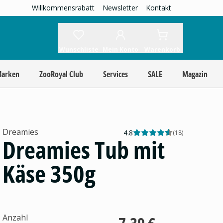
Willkommensrabatt
Newsletter
Kontakt
Wunschliste
Mein Konto
Warenkorb
Marken
ZooRoyal Club
Services
SALE
Magazin
Dreamies
4.8
(
18
)
Dreamies Tub mit
Käse 350g
Anzahl