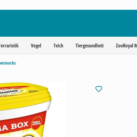
Terraristik
Vogel
Teich
Tiergesundheit
ZooRoyal 
persnacks