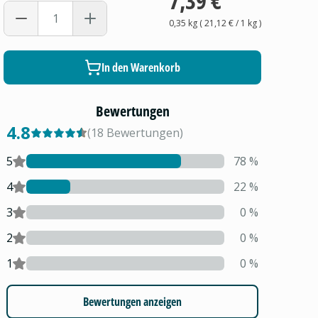
7,39 €
0,35 kg
(
21,12 €
/ 1
kg
)
In den Warenkorb
Bewertungen
4.8
(
18
Bewertungen
)
5
78
%
4
22
%
3
0
%
2
0
%
1
0
%
Bewertungen anzeigen