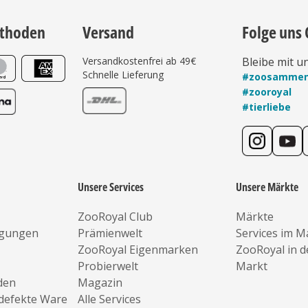
thoden
Versand
Folge uns 
Versandkostenfrei ab 49€
Bleibe mit u
Schnelle Lieferung
#zoosamme
#zooroyal
#tierliebe
Unsere Services
Unsere Märkte
ZooRoyal Club
Märkte
ngungen
Prämienwelt
Services im M
ZooRoyal Eigenmarken
ZooRoyal in 
Probierwelt
Markt
den
Magazin
defekte Ware
Alle Services