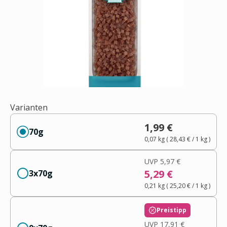
Varianten
1,99 €
70g
0,07 kg
(
28,43 €
/ 1
kg
)
UVP
5,97 €
5,29 €
3x70g
0,21 kg
(
25,20 €
/ 1
kg
)
Preistipp
UVP
17,91 €