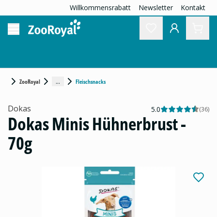
Willkommensrabatt
Newsletter
Kontakt
...
ZooRoyal
Fleischsnacks
Dokas
5.0
(
36
)
Dokas Minis Hühnerbrust -
70g