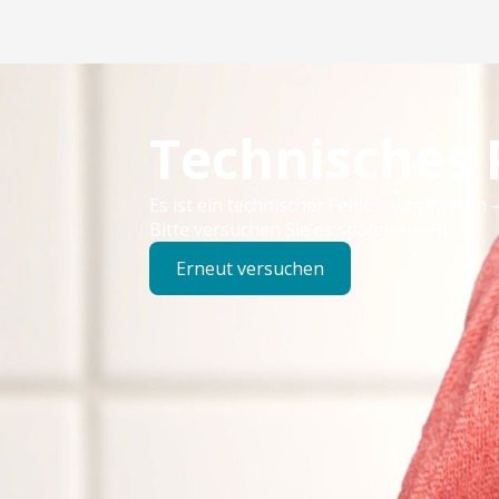
Technisches
Es ist ein technischer Fehler aufgetreten –
Bitte versuchen Sie es später erneut.
Erneut versuchen