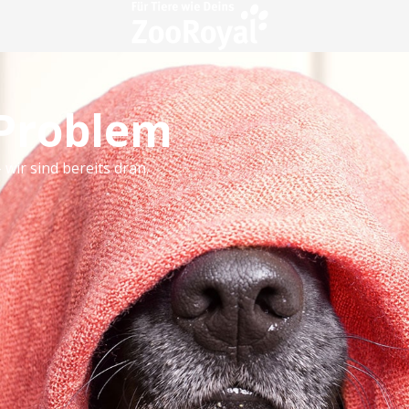
 Problem
 wir sind bereits dran.