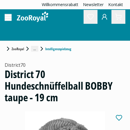
Willkommensrabatt
Newsletter
Kontakt
...
ZooRoyal
Intelligenzspielzeug
District70
District 70
Hundeschnüffelball BOBBY
taupe - 19 cm