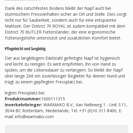
Dank des rutschfesten Bodens bleibt der Napf auch bei
stürmischem Fressverhalten sicher an Ort und Stelle. Dies sorgt
nicht nur für Sauberkeit, sondern auch für eine entspannte
Mahlzeit. Der District 70 ROYAL ist zudem kompatibel mit dem
District 70 BUTLER Futterständer, der eine ergonomische
Fütterungshöhe unterstützt und zusätzlichen Komfort bietet.
Pflegeleicht und langlebig
Der aus langlebigem Edelstahl gefertigte Napf ist hygienisch
und leicht zu reinigen. Es wird empfohlen, ihn von Hand zu
spülen, um die Lebensdauer zu verlängern. So bleibt der Napf
über lange Zeit ein zuverlässiger Begleiter für deinen Hund und
trägt zu einem gepflegten Fressplatz bei.
legten Fressplatz bei.
Produktnummer:
1000111315
Inverkehrbringer
:
WARMAKO B.V., Van Nelleweg 1 - Unit 3.11,
3044 BC Rotterdam, Niederlande, Tel: +31 (0)10 311 8400, E-
mail:
info@warmako.com