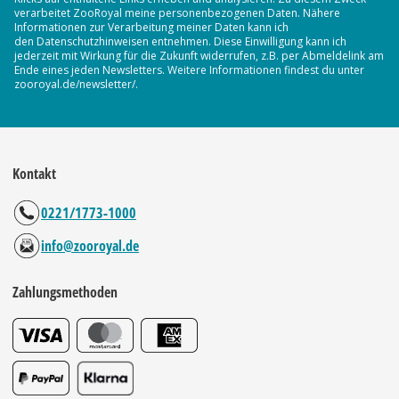
verarbeitet ZooRoyal meine personenbezogenen Daten. Nähere
Informationen zur Verarbeitung meiner Daten kann ich
den Datenschutzhinweisen entnehmen. Diese Einwilligung kann ich
jederzeit mit Wirkung für die Zukunft widerrufen, z.B. per Abmeldelink am
Ende eines jeden Newsletters. Weitere Informationen findest du unter
zooroyal.de/newsletter/.
Kontakt
0221/1773-1000
info@zooroyal.de
Zahlungsmethoden