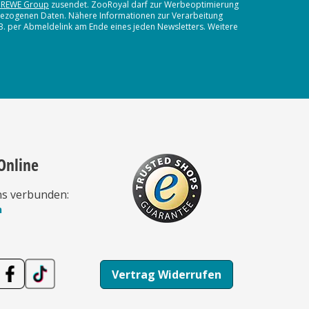
 REWE Group
zusendet. ZooRoyal darf zur Werbeoptimierung
nbezogenen Daten. Nähere Informationen zur Verarbeitung
.B. per Abmeldelink am Ende eines jeden Newsletters. Weitere
Online
ns verbunden:
n
Vertrag Widerrufen