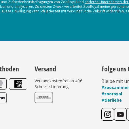
en und Zufriedenheitsbefragungen von ZooRoyal und
anderen Unternehmen der
erheben und analysieren. Zu diesem Zweck verarbeitet ZooRoyal meine persone
iese Einwilligung kann ich jederzeit mit Wirkung für die Zukunft widerrufen, z
thoden
Versand
Folge uns 
Versandkostenfrei ab 49€
Bleibe mit u
Schnelle Lieferung
#zoosamme
#zooroyal
#tierliebe