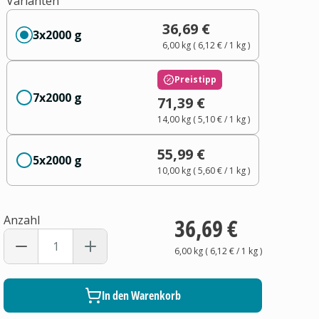
Varianten
36,69 €
3x2000 g
6,00 kg
(
6,12 €
/ 1
kg
)
Preistipp
7x2000 g
71,39 €
14,00 kg
(
5,10 €
/ 1
kg
)
55,99 €
5x2000 g
10,00 kg
(
5,60 €
/ 1
kg
)
Anzahl
36,69 €
6,00 kg
(
6,12 €
/ 1
kg
)
In den Warenkorb