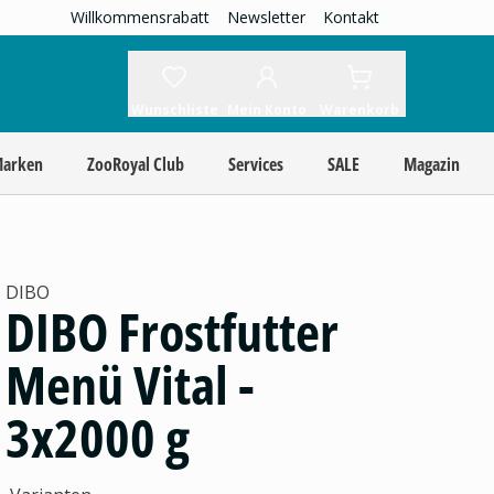
Willkommensrabatt
Newsletter
Kontakt
Wunschliste
Mein Konto
Warenkorb
Marken
ZooRoyal Club
Services
SALE
Magazin
DIBO
DIBO Frostfutter
Menü Vital -
3x2000 g