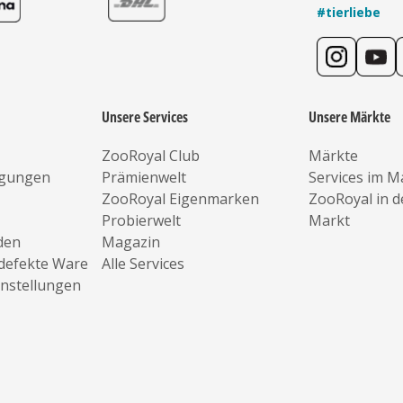
#tierliebe
Unsere Services
Unsere Märkte
ZooRoyal Club
Märkte
ngungen
Prämienwelt
Services im M
ZooRoyal Eigenmarken
ZooRoyal in 
Probierwelt
Markt
den
Magazin
defekte Ware
Alle Services
instellungen