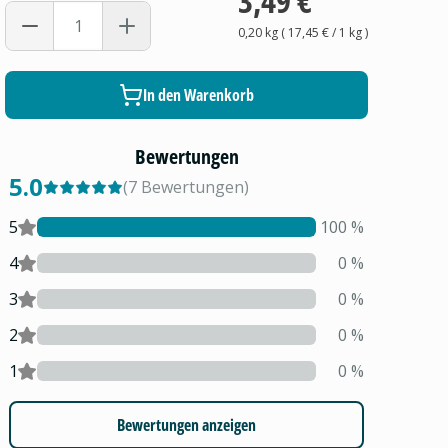
3,49 €
0,20 kg
(
17,45 €
/ 1
kg
)
In den Warenkorb
Bewertungen
5.0
(
7
Bewertungen
)
5
100
%
4
0
%
3
0
%
2
0
%
1
0
%
Bewertungen anzeigen