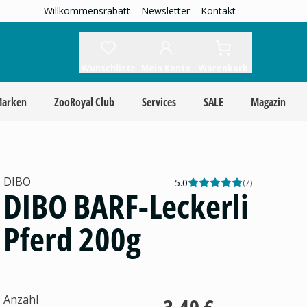
Willkommensrabatt
Newsletter
Kontakt
Wunschliste
Mein Konto
Warenkorb
Marken
ZooRoyal Club
Services
SALE
Magazin
DIBO
5.0
(
7
)
DIBO BARF-Leckerli
Pferd 200g
Anzahl