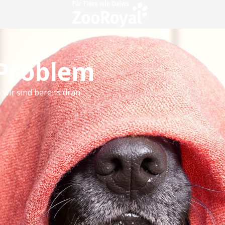
 Problem
 wir sind bereits dran.