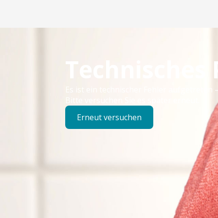
Technisches
Es ist ein technischer Fehler aufgetreten –
Bitte versuchen Sie es später erneut.
Erneut versuchen