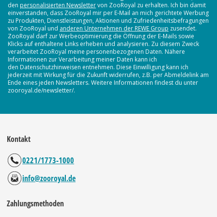
den
personalisierten Newsletter
von ZooRoyal zu erhalten. Ich bin damit
einverstanden, dass ZooRoyal mir per E-Mail an mich gerichtete Werbung
zu Produkten, Dienstleistungen, Aktionen und Zufriedenheitsbefragungen
von ZooRoyal und
anderen Unternehmen der REWE Group
zusendet.
ZooRoyal darf zur Werbeoptimierung die Öffnung der E-Mails sowie
Klicks auf enthaltene Links erheben und analysieren. Zu diesem Zweck
verarbeitet ZooRoyal meine personenbezogenen Daten. Nähere
Informationen zur Verarbeitung meiner Daten kann ich
den Datenschutzhinweisen entnehmen. Diese Einwilligung kann ich
jederzeit mit Wirkung für die Zukunft widerrufen, z.B. per Abmeldelink am
Ende eines jeden Newsletters. Weitere Informationen findest du unter
zooroyal.de/newsletter/.
Kontakt
0221/1773-1000
info@zooroyal.de
Zahlungsmethoden