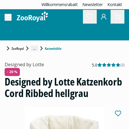
Willkommensrabatt
Newsletter
Kontakt
...
ZooRoyal
Katzenhöhle
Designed by Lotte
5.0
(
2
)
- 20 %
Designed by Lotte Katzenkorb
Cord Ribbed hellgrau