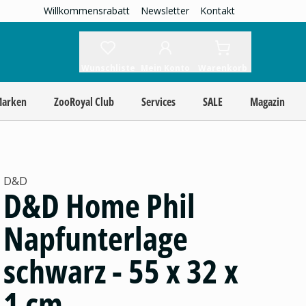
Willkommensrabatt
Newsletter
Kontakt
Wunschliste
Mein Konto
Warenkorb
Marken
ZooRoyal Club
Services
SALE
Magazin
D&D
D&D Home Phil
Napfunterlage
schwarz - 55 x 32 x
1 cm