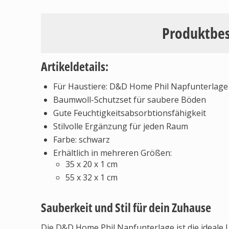
Produktbe
Artikeldetails:
Für Haustiere: D&D Home Phil Napfunterlage
Baumwoll-Schutzset für saubere Böden
Gute Feuchtigkeitsabsorbtionsfähigkeit
Stilvolle Ergänzung für jeden Raum
Farbe: schwarz
Erhältlich in mehreren Größen:
35 x 20 x 1 cm
55 x 32 x 1 cm
Sauberkeit und Stil für dein Zuhause
Die D&D Home Phil Napfunterlage ist die ideale