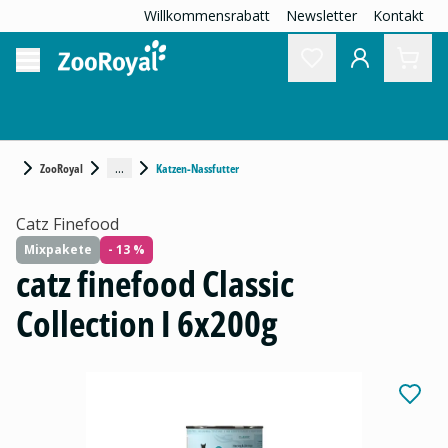
Willkommensrabatt
Newsletter
Kontakt
...
ZooRoyal
Katzen-Nassfutter
Catz Finefood
Mixpakete
- 13 %
catz finefood Classic
Collection I 6x200g