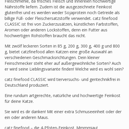
Fleischmehle, da frisches Fleisch und Innereien hochwertige
Nährstoffe liefern. Zudem ist die ausgezeichnete Feinkost
glutenfrei und es werden weder Sojaprotein noch Getreide als
billige Füll- oder Fleischersatzstoffe verwendet. catz finefood
CLASSIC ist frei von Zuckerzusätzen, künstlichen Farbstoffen,
Aromen oder anderen Lockstoffen, denn ein Futter aus
hochwertigen Rohstoffen braucht das nicht.
Mit zwölf leckeren Sorten in 85 g, 200 g, 300 g, 400 g und 800
g, bietet catzfinefood allen Katzen eine große Auswahl an
verschiedenen Geschmacksrichtungen. Dein kleiner
Feinschmecker steht eher auf außergewöhnliche Sorten? Auch
er wird seine Lieblingsvariante finden! Welche wird es wohl sein?
catz finefood CLASSIC wird tierversuchs- und gentechnikfrei in
Deutschland produziert.
Eine rundum artgerechte, natürliche und hochwertige Feinkost
für deine Katze.
Sie wird es dir danken! Mit einer extra Schmuseeinheit oder der
ein oder anderen Maus.
catz finefood – die 4-Pfoten-Feinkost. Mmmmiau!