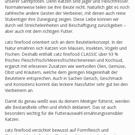
unserer Samtpfoten. Denn Katzen sind Jäger und Fleischfresser.
Normalerweise teilen sie ihre Beute nicht. Natürlich gibt es noch
zahlreiche andere Gesten der Vierbeiner, mit denen auch reine
Stubentiger ihre Zuneigung zeigen. Diese Liebe können wir
durch viel Streicheleinheiten und Beschäftigung zurückgeben –
aber auch mit dem richtigen Futter.
catz finefood orientiert sich an dem Beutetierkonzept. In der
Natur ernähren sich Katzen von Mäusen, Insekten, Vögeln und
Fischen. Deshalb enthält catz finefood CLASSIC über 93 %
frisches Fleisch/Fisch/Meeresfrüchte/Innereien und Kochsud,
ergänzt mit erlesenen Zusätzen wie wertvollen Ölen, Gemüse,
Obst und Kräutern, welche dem geringen Mageninhalt der
Beutetiere entsprechen. Auch in Sachen Geruch, Geschmack
und Konsistenz kommt das leckere Nassfutter sehr gut bei den
Vierbeinern an.
Damit du genau weißt was du deinem Minitiger fütterst, werden
alle Bestandteile offen und ehrlich deklariert. Das ist auch
besonders wichtig für die Futterauswahl ernährungssensibler
Katzen.
catz finefood verzichtet bewusst auf Formfleisch und