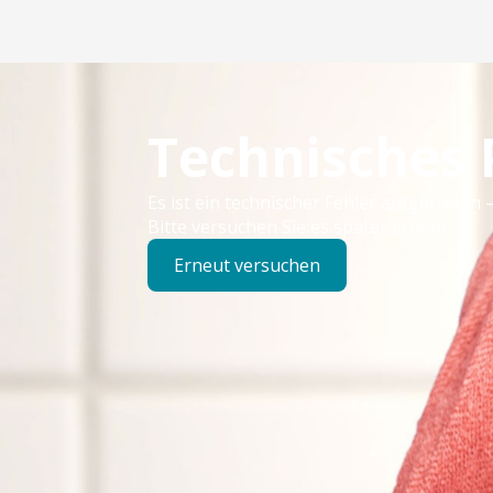
Technisches
Es ist ein technischer Fehler aufgetreten –
Bitte versuchen Sie es später erneut.
Erneut versuchen