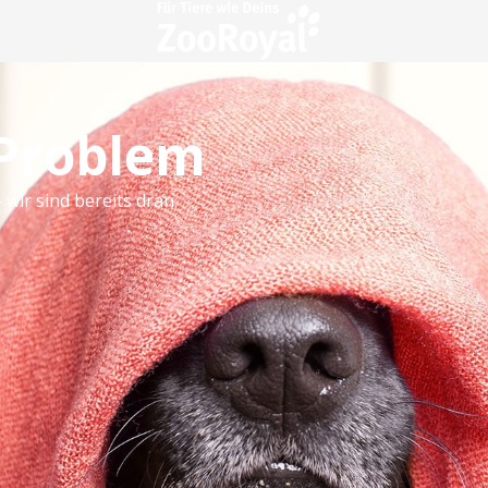
 Problem
 wir sind bereits dran.