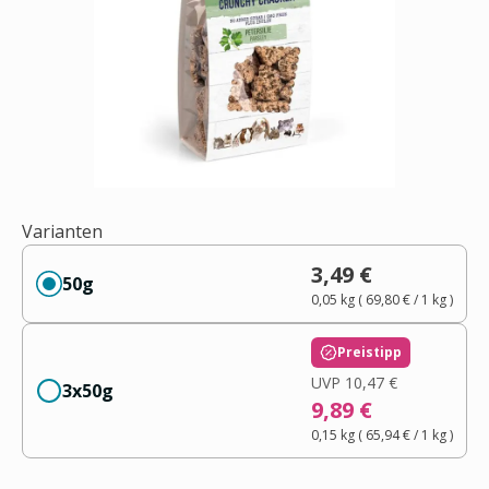
Varianten
3,49 €
50g
0,05 kg
(
69,80 €
/ 1
kg
)
Preistipp
UVP
10,47 €
3x50g
9,89 €
0,15 kg
(
65,94 €
/ 1
kg
)