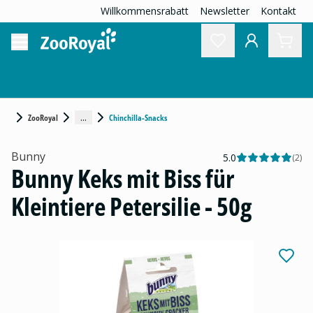
Willkommensrabatt
Newsletter
Kontakt
...
ZooRoyal
Chinchilla-Snacks
Bunny
5.0
(
2
)
Bunny Keks mit Biss für
Kleintiere Petersilie - 50g