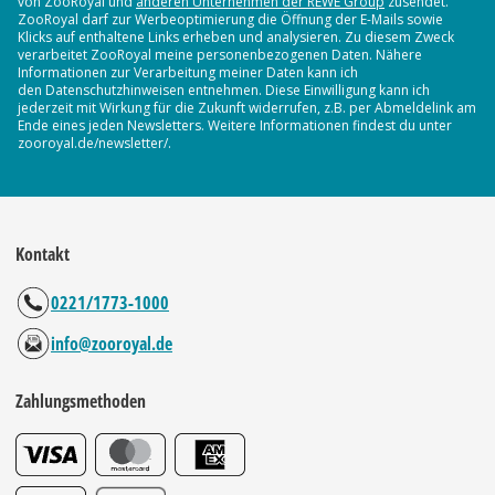
von ZooRoyal und
anderen Unternehmen der REWE Group
zusendet.
ZooRoyal darf zur Werbeoptimierung die Öffnung der E-Mails sowie
Klicks auf enthaltene Links erheben und analysieren. Zu diesem Zweck
verarbeitet ZooRoyal meine personenbezogenen Daten. Nähere
Informationen zur Verarbeitung meiner Daten kann ich
den Datenschutzhinweisen entnehmen. Diese Einwilligung kann ich
jederzeit mit Wirkung für die Zukunft widerrufen, z.B. per Abmeldelink am
Ende eines jeden Newsletters. Weitere Informationen findest du unter
zooroyal.de/newsletter/.
Kontakt
0221/1773-1000
info@zooroyal.de
Zahlungsmethoden