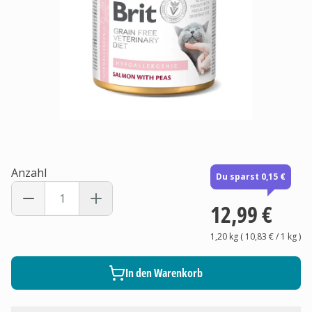
Anzahl
Du sparst 0,15 €
12,99 €
1,20 kg
(
10,83 €
/ 1
kg
)
In den Warenkorb