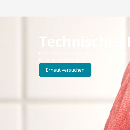
Technisches
Es ist ein technischer Fehler aufgetreten –
Bitte versuchen Sie es später erneut.
Erneut versuchen