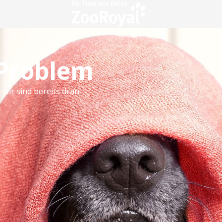
 Problem
 wir sind bereits dran.