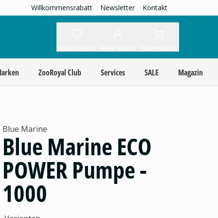
Willkommensrabatt
Newsletter
Kontakt
Wunschliste
Mein Konto
Warenkorb
Marken
ZooRoyal Club
Services
SALE
Magazin
Blue Marine
Blue Marine ECO
POWER Pumpe -
1000