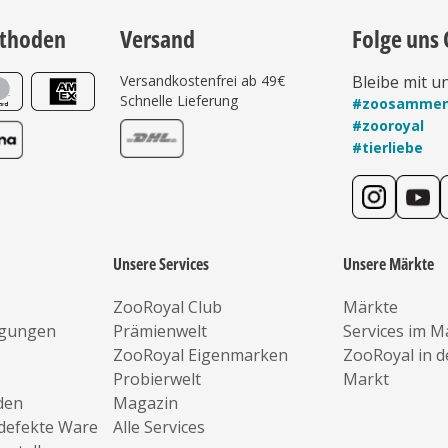
thoden
Versand
Folge uns 
Versandkostenfrei ab 49€
Bleibe mit u
Schnelle Lieferung
#zoosamme
#zooroyal
#tierliebe
Unsere Services
Unsere Märkte
ZooRoyal Club
Märkte
ngungen
Prämienwelt
Services im M
ZooRoyal Eigenmarken
ZooRoyal in 
Probierwelt
Markt
den
Magazin
defekte Ware
Alle Services