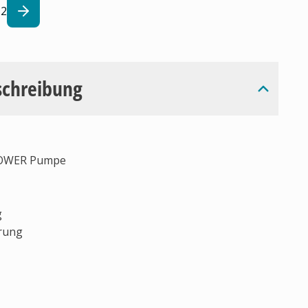
2
schreibung
 POWER Pumpe
g
arung