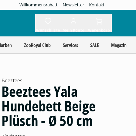
Willkommensrabatt
Newsletter
Kontakt
Wunschliste
Mein Konto
Warenkorb
Marken
ZooRoyal Club
Services
SALE
Magazin
Beeztees
Beeztees Yala
Hundebett Beige
Plüsch - Ø 50 cm