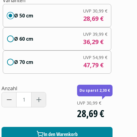
Varianten
UVP
30,99 €
Ø 50 cm
28,69 €
UVP
39,99 €
Ø 60 cm
36,29 €
UVP
54,99 €
Ø 70 cm
47,79 €
Anzahl
Du sparst 2,30 €
UVP
30,99 €
28,69 €
In den Warenkorb