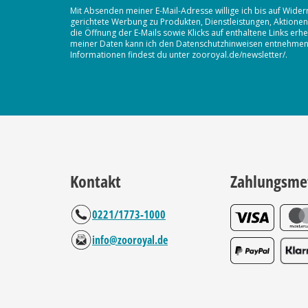
Mit Absenden meiner E-Mail-Adresse willige ich bis auf Wider
gerichtete Werbung zu Produkten, Dienstleistungen, Aktion
die Öffnung der E-Mails sowie Klicks auf enthaltene Links 
meiner Daten kann ich den Datenschutzhinweisen entnehmen. D
Informationen findest du unter zooroyal.de/newsletter/.
Kontakt
Zahlungsme
0221/1773-1000
info@zooroyal.de