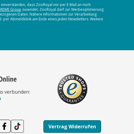
t einverstanden, dass ZooRoyal mir per E-Mail an mich
 REWE Group
zusendet. ZooRoyal darf zur Werbeoptimierung
nbezogenen Daten. Nähere Informationen zur Verarbeitung
.B. per Abmeldelink am Ende eines jeden Newsletters. Weitere
Online
ns verbunden:
n
Vertrag Widerrufen