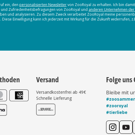
ruf ein, den
personalisierten Newsletter
von ZooRoyal zu erhalten. Ich bin dami
en und Zufriedenheitsbefragungen von ZooRoyal und
anderen Unternehmen der
erheben und analysieren. Zu diesem Zweck verarbeitet ZooRoyal meine persone
iese Einwilligung kann ich jederzeit mit Wirkung für die Zukunft widerrufen, z
thoden
Versand
Folge uns 
Versandkostenfrei ab 49€
Bleibe mit u
Schnelle Lieferung
#zoosamme
#zooroyal
#tierliebe