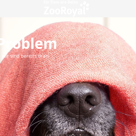
 Problem
 wir sind bereits dran.