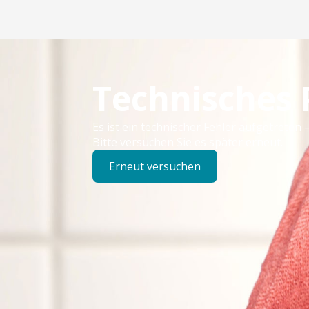
Technisches
Es ist ein technischer Fehler aufgetreten –
Bitte versuchen Sie es später erneut.
Erneut versuchen