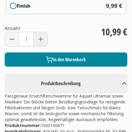
9,99 €
Finish
Anzahl
10,99 €
In den Warenkorb
Produktbeschreibung
Passgenaue Ersatzfilterschwämme für Aquael Ultramax sowie
Maxikani. Die Blöcke bieten Besidlungsgrundlage für reinigende
Filterbakterien und fangen Grob- bzw. Feinschmutz für klares
Wasser, somit ist die biologsiche sowie mechanische Filterung
optimal gewährleistet, Regelmäßiger Austausch empfohlen.
Produktnummer:
1000100871
Inverkehrbringer
:
AQUAEL Sp.zo.o., Krasnowolska 50, 02-849