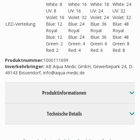
White: 8
White: 16
White: 18
White: 24
UV: 8
UV: 16
UV: 24
UV: 32
Violet: 16
Violet: 32
Violet: 24
Violet: 32
LED-Verteilung
Blue: 12
Blue: 24
Blue: 36
Blue: 48
Royal
Royal
Royal
Royal
Blue: 12
Blue: 24
Blue: 36
Blue: 48
Green: 2
Green: 4
Green: 6
Green: 8
Red: 2
Red: 4
Red: 6
Red: 8
Produktnummer:
1000111699
Inverkehrbringer
:
AB Aqua Medic GmbH, Gewerbepark 24, D-
49143 Bissendorf,
info@aqua-medic.de
Produktinformationen
Technische Details