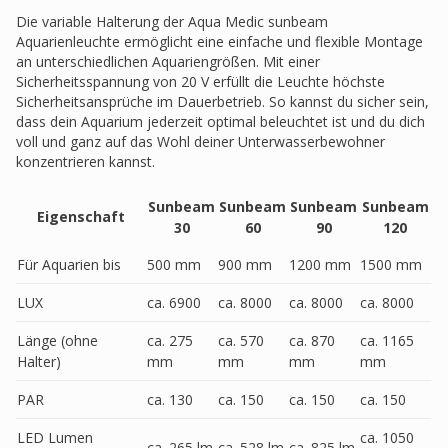
Die variable Halterung der Aqua Medic sunbeam
Aquarienleuchte ermöglicht eine einfache und flexible Montage
an unterschiedlichen Aquariengrößen. Mit einer
Sicherheitsspannung von 20 V erfüllt die Leuchte höchste
Sicherheitsansprüche im Dauerbetrieb. So kannst du sicher sein,
dass dein Aquarium jederzeit optimal beleuchtet ist und du dich
voll und ganz auf das Wohl deiner Unterwasserbewohner
konzentrieren kannst.
Sunbeam
Sunbeam
Sunbeam
Sunbeam
Eigenschaft
30
60
90
120
Für Aquarien bis
500 mm
900 mm
1200 mm
1500 mm
LUX
ca. 6900
ca. 8000
ca. 8000
ca. 8000
Länge (ohne
ca. 275
ca. 570
ca. 870
ca. 1165
Halter)
mm
mm
mm
mm
PAR
ca. 130
ca. 150
ca. 150
ca. 150
LED Lumen
ca. 1050
ca. 265 lm
ca. 528 lm
ca. 825 lm