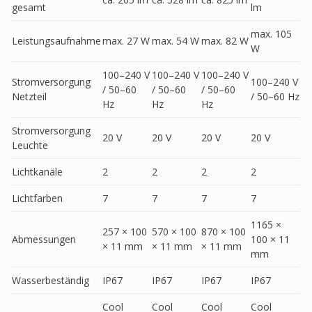
gesamt
lm
max. 105
Leistungsaufnahme
max. 27 W
max. 54 W
max. 82 W
W
100–240 V
100–240 V
100–240 V
Stromversorgung
100–240 V
/ 50–60
/ 50–60
/ 50–60
Netzteil
/ 50–60 Hz
Hz
Hz
Hz
Stromversorgung
20 V
20 V
20 V
20 V
Leuchte
Lichtkanäle
2
2
2
2
Lichtfarben
7
7
7
7
1165 ×
257 × 100
570 × 100
870 × 100
Abmessungen
100 × 11
× 11 mm
× 11 mm
× 11 mm
mm
Wasserbeständig
IP67
IP67
IP67
IP67
Cool
Cool
Cool
Cool