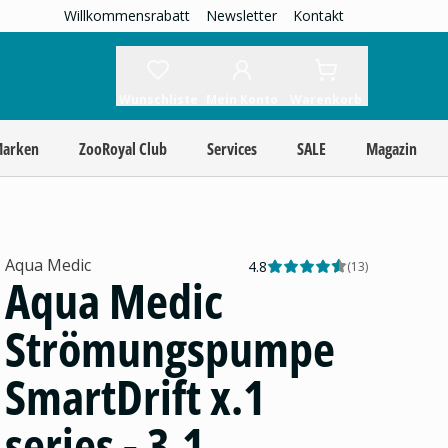
Willkommensrabatt
Newsletter
Kontakt
Wunschliste
Mein Konto
Warenkorb
Marken
ZooRoyal Club
Services
SALE
Magazin
Aqua Medic
4.8
(
13
)
Aqua Medic
Strömungspumpe
SmartDrift x.1
series - 3.1