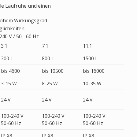
ale Laufruhe und einen
 hohem Wirkungsgrad
glichkeiten
240 V / 50 - 60 Hz
3.1
7.1
11.1
300 l
800 l
1500 l
bis 4600
bis 10500
bis 16000
3-15 W
8-25 W
10-35 W
24 V
24 V
24 V
100-240 V
100-240 V
100-240 V
50-60 Hz
50-60 Hz
50-60 Hz
IP X8
IP X8
IP X8