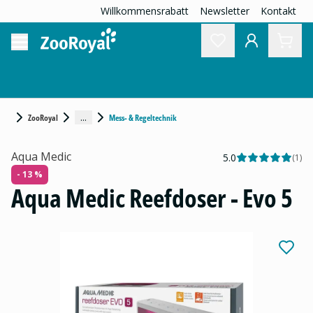
Willkommensrabatt
Newsletter
Kontakt
...
ZooRoyal
Mess- & Regeltechnik
Aqua Medic
5.0
(
1
)
- 13 %
Aqua Medic Reefdoser - Evo 5