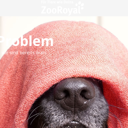
 Problem
 wir sind bereits dran.