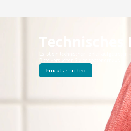
Technisches
Es ist ein technischer Fehler aufgetreten –
Bitte versuchen Sie es später erneut.
Erneut versuchen