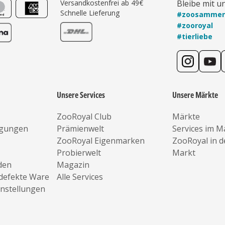
Versandkostenfrei ab 49€
Bleibe mit u
Schnelle Lieferung
#zoosamme
#zooroyal
#tierliebe
Unsere Services
Unsere Märkte
ZooRoyal Club
Märkte
ngungen
Prämienwelt
Services im M
ZooRoyal Eigenmarken
ZooRoyal in 
Probierwelt
Markt
den
Magazin
defekte Ware
Alle Services
instellungen