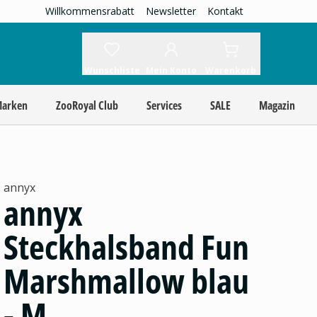
Willkommensrabatt
Newsletter
Kontakt
Wunschliste
Mein Konto
Warenkorb
Marken
ZooRoyal Club
Services
SALE
Magazin
annyx
annyx
Steckhalsband Fun
Marshmallow blau
- M