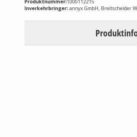
Produktnummer:
1000112215
Inverkehrbringer
:
annyx GmbH, Breitscheider W
Produktinf