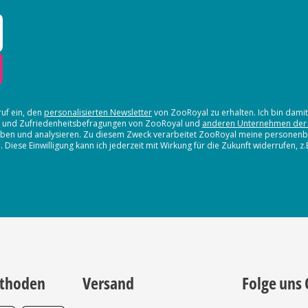
ruf ein, den
personalisierten Newsletter
von ZooRoyal zu erhalten. Ich bin dami
en und Zufriedenheitsbefragungen von ZooRoyal und
anderen Unternehmen der
erheben und analysieren. Zu diesem Zweck verarbeitet ZooRoyal meine persone
iese Einwilligung kann ich jederzeit mit Wirkung für die Zukunft widerrufen, z
thoden
Versand
Folge uns 