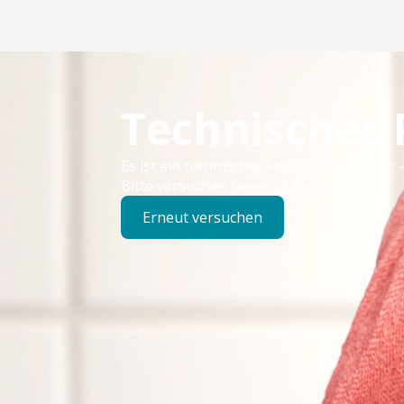
Technisches
Es ist ein technischer Fehler aufgetreten –
Bitte versuchen Sie es später erneut.
Erneut versuchen