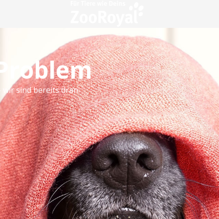
 Problem
 wir sind bereits dran.