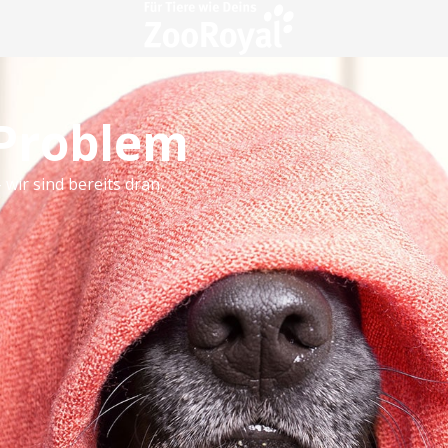
 Problem
 wir sind bereits dran.