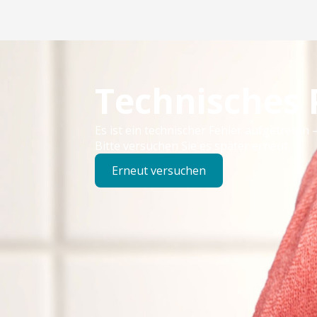
Technisches
Es ist ein technischer Fehler aufgetreten –
Bitte versuchen Sie es später erneut.
Erneut versuchen