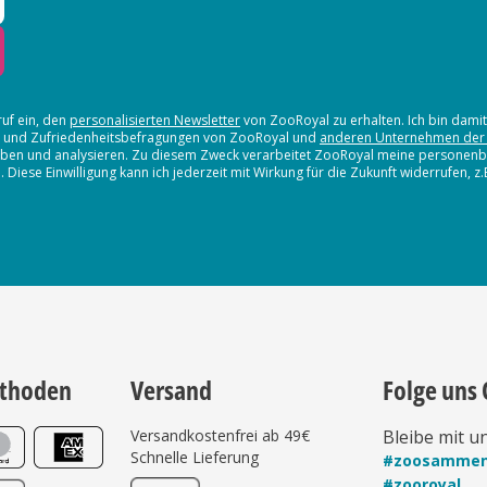
ruf ein, den
personalisierten Newsletter
von ZooRoyal zu erhalten. Ich bin dami
en und Zufriedenheitsbefragungen von ZooRoyal und
anderen Unternehmen der
erheben und analysieren. Zu diesem Zweck verarbeitet ZooRoyal meine persone
iese Einwilligung kann ich jederzeit mit Wirkung für die Zukunft widerrufen, z
thoden
Versand
Folge uns 
Versandkostenfrei ab 49€
Bleibe mit u
Schnelle Lieferung
#zoosamme
#zooroyal