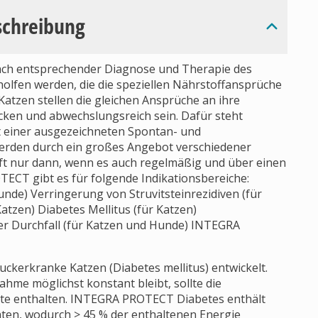
schreibung
ach entsprechender Diagnose und Therapie des
olfen werden, die die speziellen Nährstoffansprüche
atzen stellen die gleichen Ansprüche an ihre
ken und abwechslungsreich sein. Dafür steht
 einer ausgezeichneten Spontan- und
 werden durch ein großes Angebot verschiedener
ilft nur dann, wenn es auch regelmäßig und über einen
ECT gibt es für folgende Indikationsbereiche:
unde) Verringerung von Struvitsteinrezidiven (für
atzen) Diabetes Mellitus (für Katzen)
ter Durchfall (für Katzen und Hunde) INTEGRA
ckerkranke Katzen (Diabetes mellitus) entwickelt.
hme möglichst konstant bleibt, sollte die
ate enthalten. INTEGRA PROTECT Diabetes enthält
taten, wodurch > 45 % der enthaltenen Energie