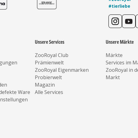
#tierliebe
Unsere Services
Unsere Märkte
ZooRoyal Club
Märkte
ngungen
Prämienwelt
Services im M
ZooRoyal Eigenmarken
ZooRoyal in 
Probierwelt
Markt
den
Magazin
defekte Ware
Alle Services
instellungen