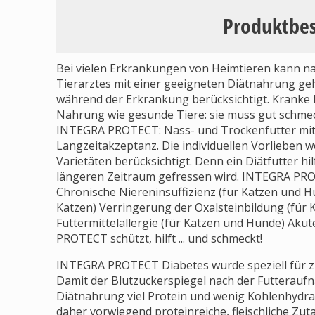
Produktbe
Bei vielen Erkrankungen von Heimtieren kann n
Tierarztes mit einer geeigneten Diätnahrung geh
während der Erkrankung berücksichtigt. Kranke K
Nahrung wie gesunde Tiere: sie muss gut schmec
INTEGRA PROTECT: Nass- und Trockenfutter mit
Langzeitakzeptanz. Die individuellen Vorlieben
Varietäten berücksichtigt. Denn ein Diätfutter h
längeren Zeitraum gefressen wird. INTEGRA PROT
Chronische Niereninsuffizienz (für Katzen und H
Katzen) Verringerung der Oxalsteinbildung (für K
Futtermittelallergie (für Katzen und Hunde) Aku
PROTECT schützt, hilft ... und schmeckt!
INTEGRA PROTECT Diabetes wurde speziell für zu
Damit der Blutzuckerspiegel nach der Futteraufna
Diätnahrung viel Protein und wenig Kohlenhydr
daher vorwiegend proteinreiche, fleischliche Zu