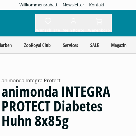
Willkommensrabatt
Newsletter
Kontakt
Wunschliste
Mein Konto
Warenkorb
Marken
ZooRoyal Club
Services
SALE
Magazin
animonda Integra Protect
animonda INTEGRA
PROTECT Diabetes
Huhn 8x85g