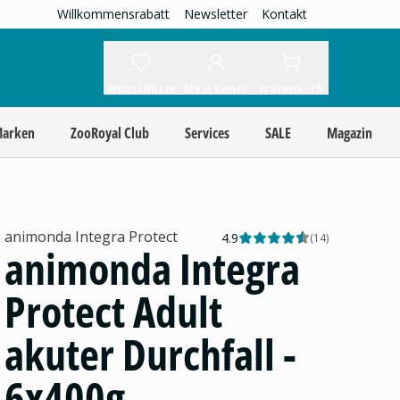
Willkommensrabatt
Newsletter
Kontakt
Wunschliste
Mein Konto
Warenkorb
Marken
ZooRoyal Club
Services
SALE
Magazin
animonda Integra Protect
4.9
(
14
)
animonda Integra
Protect Adult
akuter Durchfall -
6x400g