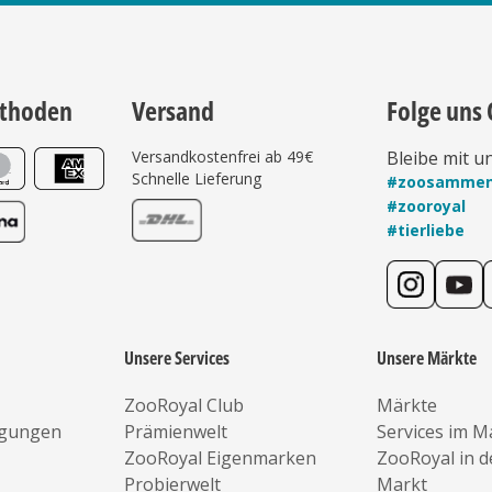
thoden
Versand
Folge uns 
Versandkostenfrei ab 49€
Bleibe mit u
Schnelle Lieferung
#zoosamme
#zooroyal
#tierliebe
Unsere Services
Unsere Märkte
ZooRoyal Club
Märkte
ngungen
Prämienwelt
Services im M
ZooRoyal Eigenmarken
ZooRoyal in 
Probierwelt
Markt