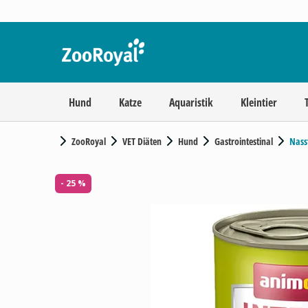
Hund
Katze
Aquaristik
Kleintier
ZooRoyal
VET Diäten
Hund
Gastrointestinal
Nass
- 25 %