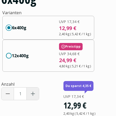
Varianten
UVP
17,34 €
12,99 €
6x400g
2,40 kg
(
5,42 €
/ 1
kg
)
Preistipp
UVP
34,68 €
12x400g
24,99 €
4,80 kg
(
5,21 €
/ 1
kg
)
Anzahl
Du sparst 4,35 €
UVP
17,34 €
12,99 €
2,40 kg
(
5,42 €
/ 1
kg
)