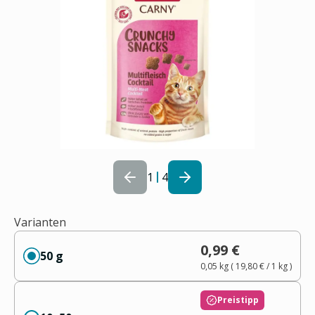
1
4
Varianten
0,99 €
50 g
0,05 kg
(
19,80 €
/ 1
kg
)
Preistipp