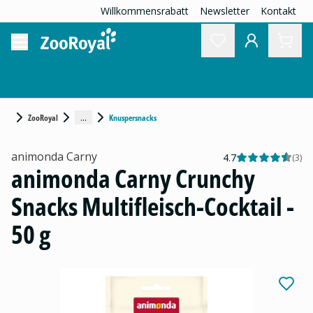
Willkommensrabatt
Newsletter
Kontakt
...
ZooRoyal
Knuspersnacks
animonda Carny
4.7
(
3
)
animonda Carny Crunchy
Snacks Multifleisch-Cocktail -
50 g