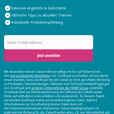
Exklusive Angebote & Gutscheine
Hilfreiche Tipps zu aktuellen Themen
Individuelle Produktempfehlung
Deine E-Mail Adresse
Jetzt anmelden
Mit Absenden meiner E-Mail-Adresse willige ich bis auf Widerruf ein,
den
personalisierten Newsletter
von ZooRoyal zu erhalten. Ich bin damit
einverstanden, dass ZooRoyal mir per E-Mail an mich gerichtete Werbung
zu Produkten, Dienstleistungen, Aktionen und Zufriedenheitsbefragungen
von ZooRoyal und
anderen Unternehmen der REWE Group
zusendet.
ZooRoyal darf zur Werbeoptimierung die Öffnung der E-Mails sowie
Klicks auf enthaltene Links erheben und analysieren. Zu diesem Zweck
verarbeitet ZooRoyal meine personenbezogenen Daten. Nähere
Informationen zur Verarbeitung meiner Daten kann ich
den Datenschutzhinweisen entnehmen. Diese Einwilligung kann ich
jederzeit mit Wirkung für die Zukunft widerrufen, z.B. per Abmeldelink am