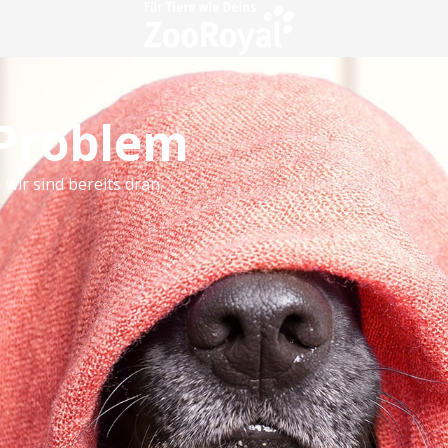
 Problem
 wir sind bereits dran.