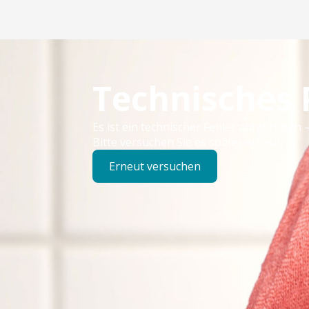
Technisches
Es ist ein technischer Fehler aufgetreten –
Bitte versuchen Sie es später erneut.
Erneut versuchen