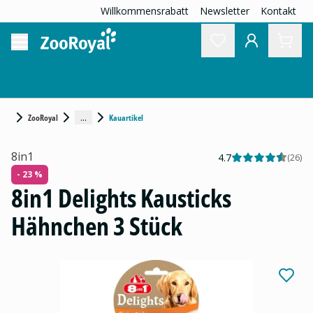
Willkommensrabatt
Newsletter
Kontakt
...
ZooRoyal
Kauartikel
8in1
4.7
(
26
)
- 23 %
8in1 Delights Kausticks
Hähnchen 3 Stück