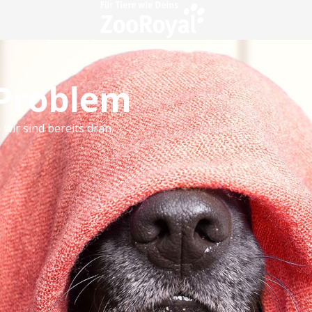
 Problem
 wir sind bereits dran.