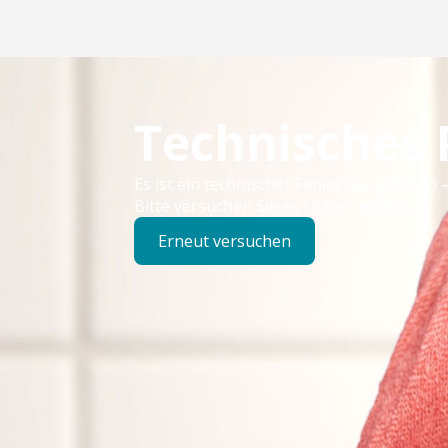
Technisches
Es ist ein technischer Fehler aufgetreten –
Bitte versuchen Sie es später erneut.
Erneut versuchen