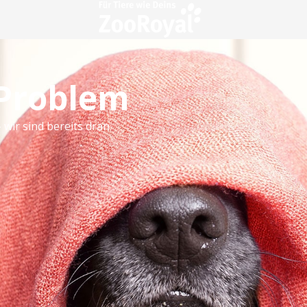
 Problem
 wir sind bereits dran.