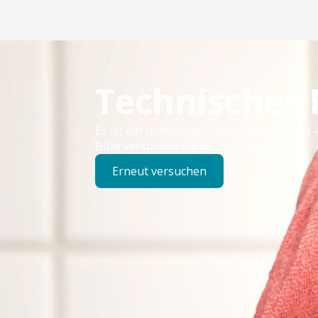
Technisches
Es ist ein technischer Fehler aufgetreten –
Bitte versuchen Sie es später erneut.
Erneut versuchen