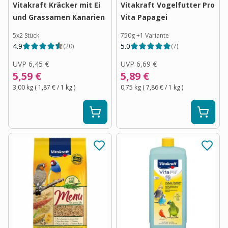
Vitakraft Kräcker mit Ei
Vitakraft Vogelfutter Pro
und Grassamen Kanarien
Vita Papagei
5x2 Stück
750g
+
1
Variante
4.9
5.0
(
20
)
(
7
)
UVP
6,45 €
UVP
6,69 €
5,59 €
5,89 €
3,00 kg
(
1,87 €
/ 1
kg
)
0,75 kg
(
7,86 €
/ 1
kg
)