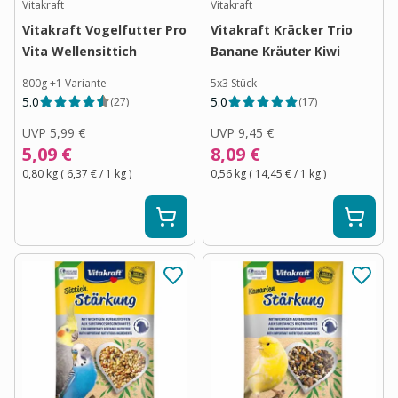
Vitakraft
Vitakraft
Vitakraft Vogelfutter Pro
Vitakraft Kräcker Trio
Vita Wellensittich
Banane Kräuter Kiwi
800g
+
1
Variante
5x3 Stück
5.0
5.0
(
27
)
(
17
)
UVP
5,99 €
UVP
9,45 €
5,09 €
8,09 €
0,80 kg
(
6,37 €
/ 1
kg
)
0,56 kg
(
14,45 €
/ 1
kg
)