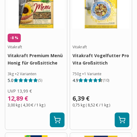
-8 %
Vitakraft
Vitakraft
Vitakraft Premium Menü
Vitakraft Vogelfutter Pro
Honig für Großsittiche
Vita Großsittich
3kg
+
2
Varianten
750g
+
1
Variante
5.0
4.9
(
5
)
(
10
)
UVP
13,99 €
12,89 €
6,39 €
3,00 kg
(
4,30 €
/ 1
kg
)
0,75 kg
(
8,52 €
/ 1
kg
)