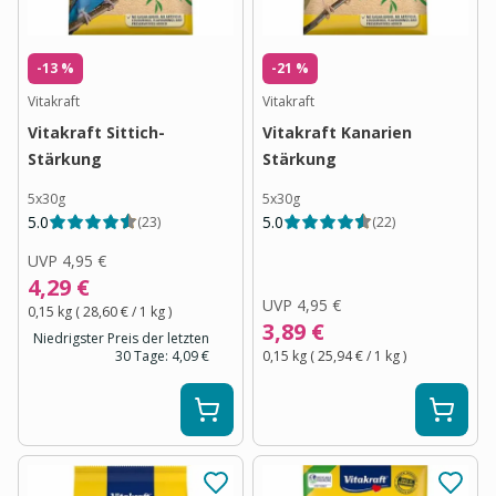
-13 %
-21 %
Vitakraft
Vitakraft
Vitakraft Sittich-
Vitakraft Kanarien
Stärkung
Stärkung
5x30g
5x30g
5.0
5.0
(
23
)
(
22
)
UVP
4,95 €
4,29 €
UVP
4,95 €
0,15 kg
(
28,60 €
/ 1
kg
)
3,89 €
Niedrigster Preis der letzten
30 Tage:
4,09 €
0,15 kg
(
25,94 €
/ 1
kg
)