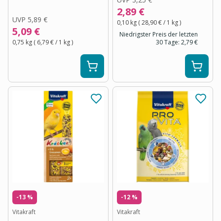
2,89 €
UVP
5,89 €
0,10 kg
(
28,90 €
/ 1
kg
)
5,09 €
Niedrigster Preis der letzten
0,75 kg
(
6,79 €
/ 1
kg
)
30 Tage:
2,79 €
-13 %
-12 %
Vitakraft
Vitakraft