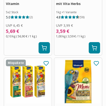
Vitamin
mit Vita Herbs
5x2 Stück
1kg
+
1
Variante
5.0
4.8
(
2
)
(
58
)
UVP
6,45 €
UVP
3,99 €
5,69 €
3,59 €
0,10 kg
(
56,90 €
/ 1
kg
)
1,00 kg
(
3,59 €
/ 1
kg
)
Mixpakete