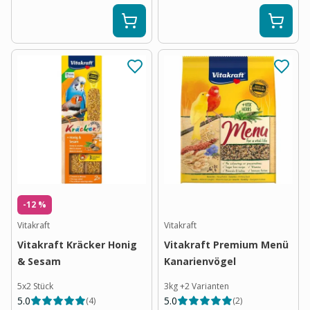
-12 %
Vitakraft
Vitakraft
Vitakraft Kräcker Honig
Vitakraft Premium Menü
& Sesam
Kanarienvögel
5x2 Stück
3kg
+
2
Varianten
5.0
5.0
(
4
)
(
2
)