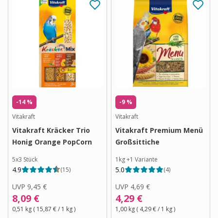
-14 %
-9 %
Vitakraft
Vitakraft
Vitakraft Kräcker Trio
Vitakraft Premium Menü
Honig Orange PopCorn
Großsittiche
5x3 Stück
1kg
+
1
Variante
4.9
5.0
(
15
)
(
4
)
UVP
9,45 €
UVP
4,69 €
8,09 €
4,29 €
0,51 kg
(
15,87 €
/ 1
kg
)
1,00 kg
(
4,29 €
/ 1
kg
)