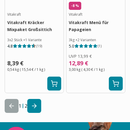
-8 %
Vitakraft
Vitakraft
Vitakraft Kräcker
Vitakraft Menü für
Mixpaket Großsittich
Papageien
3x2 Stück
+
1
Variante
3kg
+
2
Varianten
4.8
5.0
(
19
)
(
1
)
UVP
13,99 €
8,39 €
12,89 €
0,54 kg
(
15,54 €
/ 1
kg
)
3,00 kg
(
4,30 €
/ 1
kg
)
1
2