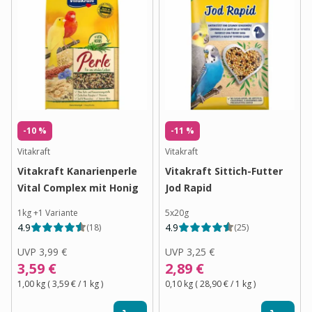
-10 %
-11 %
Vitakraft
Vitakraft
Vitakraft Kanarienperle
Vitakraft Sittich-Futter
Vital Complex mit Honig
Jod Rapid
1kg
+
1
Variante
5x20g
4.9
4.9
(
18
)
(
25
)
UVP
3,99 €
UVP
3,25 €
3,59 €
2,89 €
1,00 kg
(
3,59 €
/ 1
kg
)
0,10 kg
(
28,90 €
/ 1
kg
)