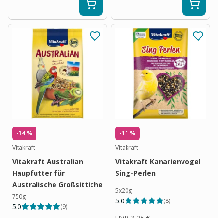
-14 %
-11 %
Vitakraft
Vitakraft
Vitakraft Australian
Vitakraft Kanarienvogel
Haupfutter für
Sing-Perlen
Australische Großsittiche
5x20g
750g
5.0
(
8
)
5.0
(
9
)
UVP
3,25 €