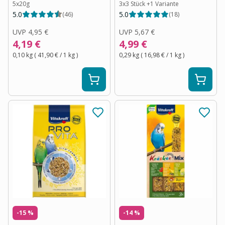
5x20g
3x3 Stück
+
1
Variante
5.0
5.0
(
46
)
(
18
)
UVP
4,95 €
UVP
5,67 €
4,19 €
4,99 €
0,10 kg
(
41,90 €
/ 1
kg
)
0,29 kg
(
16,98 €
/ 1
kg
)
-15 %
-14 %