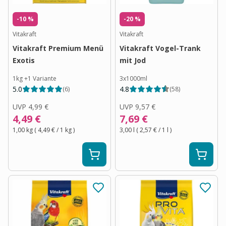
-10 %
-20 %
Vitakraft
Vitakraft
Vitakraft Premium Menü
Vitakraft Vogel-Trank
Exotis
mit Jod
1kg
+
1
Variante
3x1000ml
5.0
4.8
(
6
)
(
58
)
UVP
4,99 €
UVP
9,57 €
4,49 €
7,69 €
1,00 kg
(
4,49 €
/ 1
kg
)
3,00 l
(
2,57 €
/ 1
l
)