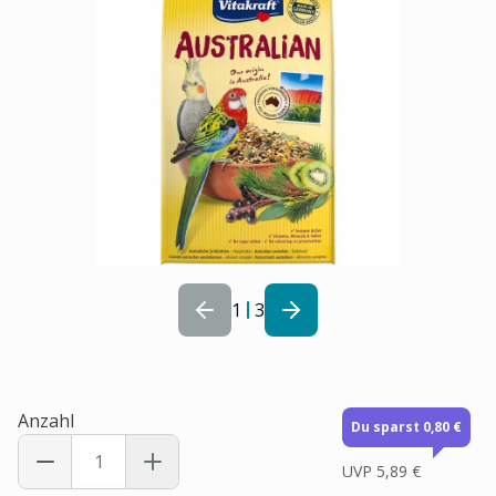
1
3
Anzahl
Du sparst 0,80 €
UVP
5,89 €