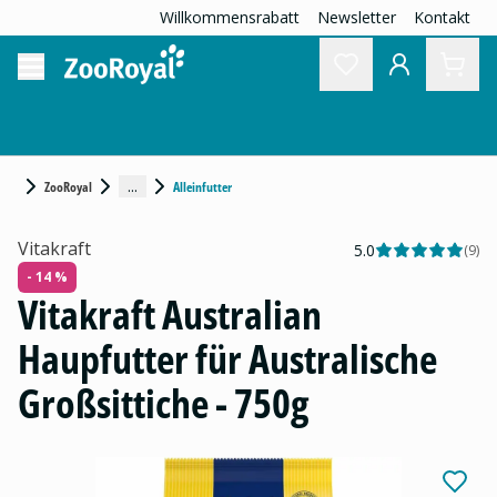
Willkommensrabatt
Newsletter
Kontakt
...
ZooRoyal
Alleinfutter
Vitakraft
5.0
(
9
)
- 14 %
Vitakraft Australian
Haupfutter für Australische
Großsittiche - 750g