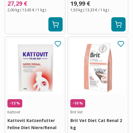
27,29 €
19,99 €
2,00 kg
(
13,65 €
/ 1
kg
)
1,50 kg
(
13,33 €
/ 1
kg
)
-13 %
-10 %
Kattovit
Brit Vet
Kattovit Katzenfutter
Brit Vet Diet Cat Renal 2
Feline Diet Niere/Renal
kg