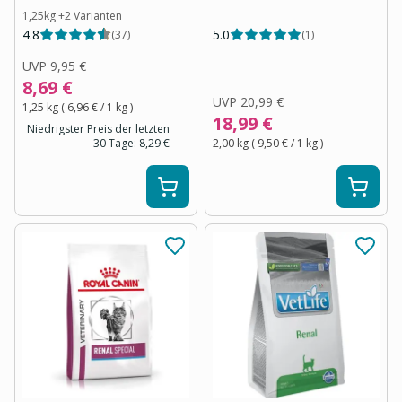
1,25kg
+
2
Varianten
4.8
5.0
(
37
)
(
1
)
UVP
9,95 €
8,69 €
UVP
20,99 €
1,25 kg
(
6,96 €
/ 1
kg
)
18,99 €
Niedrigster Preis der letzten
30 Tage:
8,29 €
2,00 kg
(
9,50 €
/ 1
kg
)