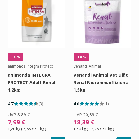
-10 %
-10 %
animonda Integra Protect
Venandi Animal
animonda INTEGRA
Venandi Animal Vet Diät
PROTECT Adult Renal
Renal Niereninsuffizienz
1,2kg
1,5kg
4.7
4.0
(
3
)
(
1
)
UVP
8,89 €
UVP
20,39 €
7,99 €
18,39 €
1,20 kg
(
6,66 €
/ 1
kg
)
1,50 kg
(
12,26 €
/ 1
kg
)