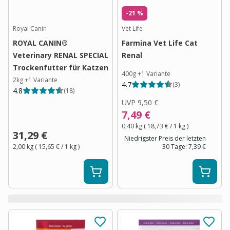
-21 %
Royal Canin
Vet Life
ROYAL CANIN®
Farmina Vet Life Cat
Veterinary RENAL SPECIAL
Renal
Trockenfutter für Katzen
400g
+
1
Variante
2kg
+
1
Variante
4.7
(
3
)
4.8
(
18
)
UVP
9,50 €
7,49 €
0,40 kg
(
18,73 €
/ 1
kg
)
31,29 €
Niedrigster Preis der letzten
2,00 kg
(
15,65 €
/ 1
kg
)
30 Tage:
7,39 €