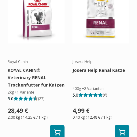
Royal Canin
Josera Help
ROYAL CANIN®
Josera Help Renal Katze
Veterinary RENAL
Trockenfutter für Katzen
400g
+
2
Varianten
2kg
+
1
Variante
5.0
(
6
)
5.0
(
27
)
28,49 €
4,99 €
2,00 kg
(
14,25 €
/ 1
kg
)
0,40 kg
(
12,48 €
/ 1
kg
)