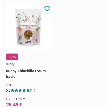
-17 %
Bunny
Bunny ChinchillaTraum
basic
3,2kg
5.0
(
10
)
UVP
31,99 €
26,49 €