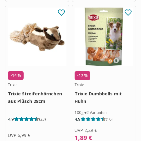
-14 %
-17 %
Trixie
Trixie
Trixie Streifenhörnchen
Trixie Dumbbells mit
aus Plüsch 28cm
Huhn
100g
+
2
Varianten
4.9
4.9
(
23
)
(
16
)
UVP
2,29 €
UVP
6,99 €
1,89 €