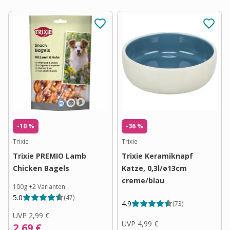
-10 %
-36 %
Trixie
Trixie
Trixie PREMIO Lamb
Trixie Keramiknapf
Chicken Bagels
Katze, 0,3l/ø13cm
creme/blau
100g
+
2
Varianten
5.0
(
47
)
4.9
(
73
)
UVP
2,99 €
UVP
4,99 €
2,69 €