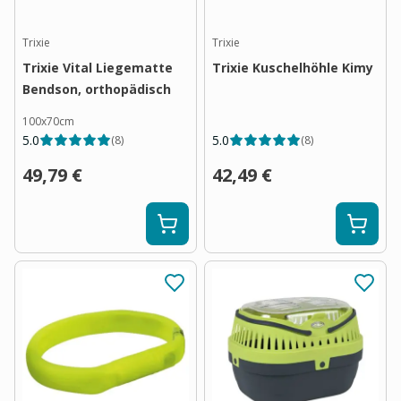
Trixie
Trixie
Trixie Vital Liegematte
Trixie Kuschelhöhle Kimy
Bendson, orthopädisch
100x70cm
5.0
5.0
(
8
)
(
8
)
49,79 €
42,49 €