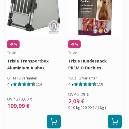
-9 %
-9 %
Trixie
Trixie
Trixie Transportbox
Trixie Hundesnack
Aluminium Alubox
PREMIO Duckies
Gr. M
+
2
Varianten
100g
+
2
Varianten
4.9
4.9
(
25
)
(
23
)
UVP
2,29 €
UVP
219,00 €
2,09 €
199,99 €
0,10 kg
(
20,90 €
/ 1
kg
)