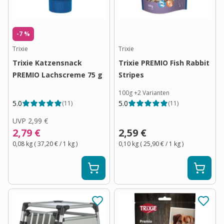
-7 %
Trixie
Trixie
Trixie Katzensnack
Trixie PREMIO Fish Rabbit
PREMIO Lachscreme 75 g
Stripes
100g
+
2
Varianten
5.0
5.0
(
11
)
(
11
)
UVP
2,99 €
2,79 €
2,59 €
0,08 kg
(
37,20 €
/ 1
kg
)
0,10 kg
(
25,90 €
/ 1
kg
)