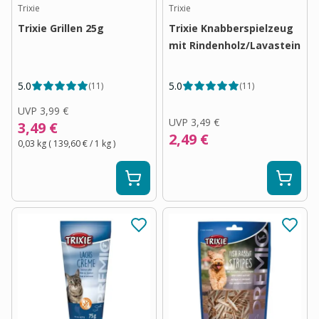
Trixie
Trixie
Trixie Grillen 25g
Trixie Knabberspielzeug
mit Rindenholz/Lavastein
5.0
5.0
(
11
)
(
11
)
UVP
3,99 €
UVP
3,49 €
3,49 €
2,49 €
0,03 kg
(
139,60 €
/ 1
kg
)