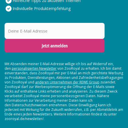
Hilfreiche Tipps zu aktuellen Themen
Individuelle Produktempfehlung
Deine E-Mail Adresse
Jetzt anmelden
Mit Absenden meiner E-Mail-Adresse willige ich bis auf Widerruf ein,
den
personalisierten Newsletter
von ZooRoyal zu erhalten. Ich bin damit
einverstanden, dass ZooRoyal mir per E-Mail an mich gerichtete Werbung
zu Produkten, Dienstleistungen, Aktionen und Zufriedenheitsbefragungen
von ZooRoyal und
anderen Unternehmen der REWE Group
zusendet.
ZooRoyal darf zur Werbeoptimierung die Öffnung der E-Mails sowie
Klicks auf enthaltene Links erheben und analysieren. Zu diesem Zweck
verarbeitet ZooRoyal meine personenbezogenen Daten. Nähere
Informationen zur Verarbeitung meiner Daten kann ich
den Datenschutzhinweisen entnehmen. Diese Einwilligung kann ich
jederzeit mit Wirkung für die Zukunft widerrufen, z.B. per Abmeldelink am
Ende eines jeden Newsletters. Weitere Informationen findest du unter
zooroyal.de/newsletter/.