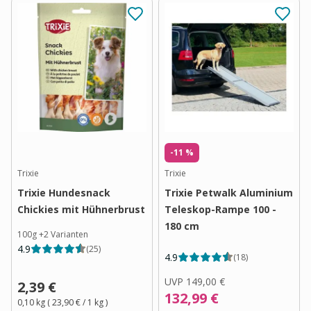
-11 %
Trixie
Trixie
Trixie Hundesnack
Trixie Petwalk Aluminium
Chickies mit Hühnerbrust
Teleskop-Rampe 100 -
180 cm
100g
+
2
Varianten
4.9
(
25
)
4.9
(
18
)
UVP
149,00 €
2,39 €
132,99 €
0,10 kg
(
23,90 €
/ 1
kg
)