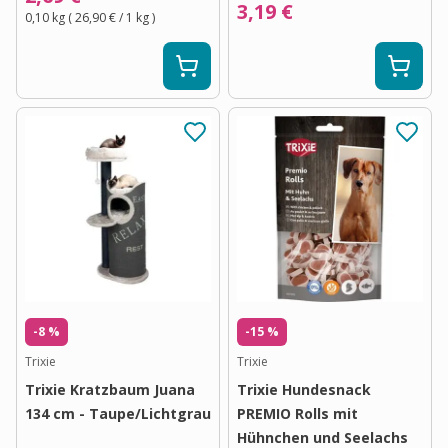
3,19 €
0,10 kg
(
26,90 €
/ 1
kg
)
-8 %
-15 %
Trixie
Trixie
Trixie Kratzbaum Juana
Trixie Hundesnack
134 cm - Taupe/Lichtgrau
PREMIO Rolls mit
Hühnchen und Seelachs