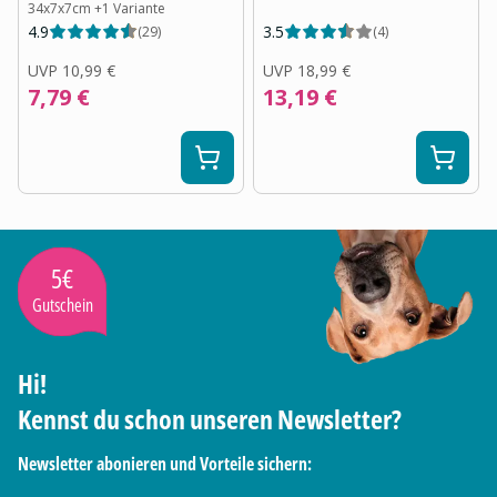
34x7x7cm
+
1
Variante
4.9
3.5
(
29
)
(
4
)
UVP
10,99 €
UVP
18,99 €
7,79 €
13,19 €
5€
Gutschein
Hi!
Kennst du schon unseren Newsletter?
Newsletter abonieren und Vorteile sichern: