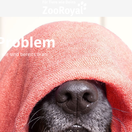
 Problem
 wir sind bereits dran.