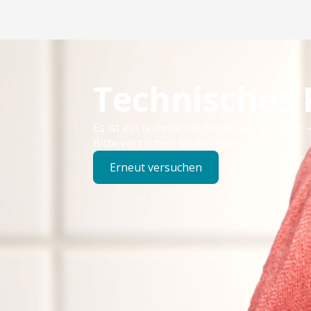
Technisches
Es ist ein technischer Fehler aufgetreten –
Bitte versuchen Sie es später erneut.
Erneut versuchen