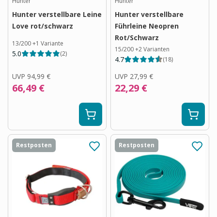
Hunter
Hunter
Hunter verstellbare Leine
Hunter verstellbare
Love rot/schwarz
Führleine Neopren
Rot/Schwarz
13/200
+
1
Variante
15/200
+
2
Varianten
5.0
(
2
)
4.7
(
18
)
UVP
94,99 €
UVP
27,99 €
66,49 €
22,29 €
Restposten
Restposten