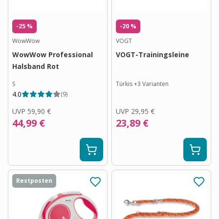
-25 %
-20 %
WowWow
VOGT
WowWow Professional
VOGT-Trainingsleine
Halsband Rot
S
Türkis
+
3
Varianten
4.0
(
9
)
UVP
59,90 €
UVP
29,95 €
44,99 €
23,89 €
Restposten