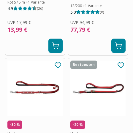
Rot S / 5 m
+
1
Variante
13/200
+
1
Variante
4.9
(
26
)
5.0
(
8
)
UVP
17,99 €
UVP
94,99 €
13,99 €
77,79 €
Restposten
-30 %
-20 %