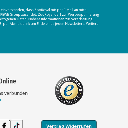
t einverstanden, dass ZooRoyal mir per E-Mail an mich
 REWE Group
zusendet. ZooRoyal darf zur Werbeoptimierung
nbezogenen Daten. Nähere Informationen zur Verarbeitung
.B. per Abmeldelink am Ende eines jeden Newsletters. Weitere
Online
ns verbunden:
n
Vertrag Widerrufen