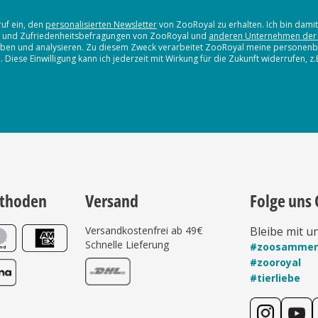
ruf ein, den
personalisierten Newsletter
von ZooRoyal zu erhalten. Ich bin dami
en und Zufriedenheitsbefragungen von ZooRoyal und
anderen Unternehmen der
erheben und analysieren. Zu diesem Zweck verarbeitet ZooRoyal meine persone
iese Einwilligung kann ich jederzeit mit Wirkung für die Zukunft widerrufen, z
thoden
Versand
Folge uns 
Versandkostenfrei ab 49€
Bleibe mit u
Schnelle Lieferung
#zoosamme
#zooroyal
#tierliebe