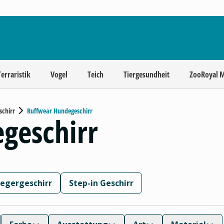
Terraristik
Vogel
Teich
Tiergesundheit
ZooRoyal 
chirr
Ruffwear Hundegeschirr
geschirr
egergeschirr
Step-in Geschirr