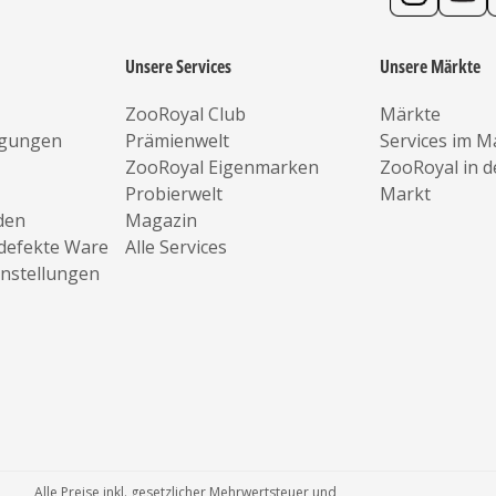
Unsere Services
Unsere Märkte
ZooRoyal Club
Märkte
ngungen
Prämienwelt
Services im M
ZooRoyal Eigenmarken
ZooRoyal in 
Probierwelt
Markt
den
Magazin
defekte Ware
Alle Services
instellungen
Alle Preise inkl. gesetzlicher Mehrwertsteuer und