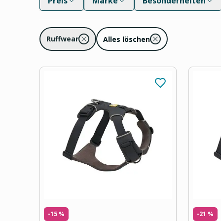
Preis
Marke
Besonderheiten
Ruffwear
Alles löschen
-15 %
-21 %