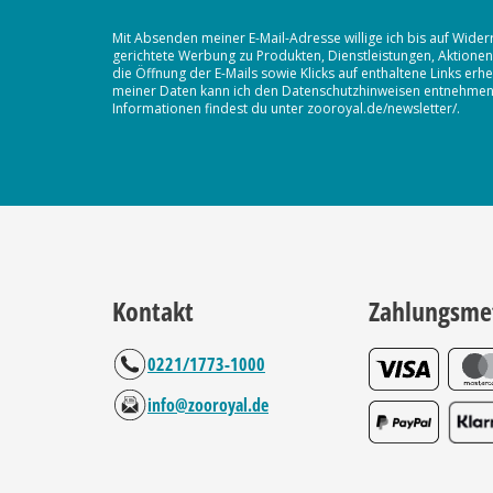
Mit Absenden meiner E-Mail-Adresse willige ich bis auf Wider
gerichtete Werbung zu Produkten, Dienstleistungen, Aktion
die Öffnung der E-Mails sowie Klicks auf enthaltene Links 
meiner Daten kann ich den Datenschutzhinweisen entnehmen. D
Informationen findest du unter zooroyal.de/newsletter/.
Kontakt
Zahlungsme
0221/1773-1000
info@zooroyal.de