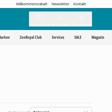
Willkommensrabatt
Newsletter
Kontakt
Wunschliste
Mein Konto
Warenkorb
Marken
ZooRoyal Club
Services
SALE
Magazin