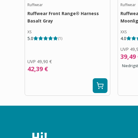
Ruffwear
Ruffwear
Ruffwear Front Range® Harness
Ruffwea
Basalt Gray
Moonli
XS
XXS
5.0
4.0
(
1
)
UVP
49,
39,49
UVP
49,90 €
Niedrigst
42,39 €
Hi!