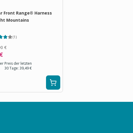
r Front Range® Harness
ght Mountains
(
1
)
90 €
 €
er Preis der letzten
30 Tage:
39,49 €